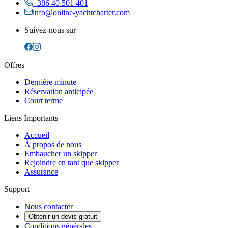
+386 40 501 401
info@online-yachtcharter.com
Suivez-nous sur
Offres
Dernière minute
Réservation anticipée
Court terme
Liens Importants
Accueil
À propos de nous
Embaucher un skipper
Rejoindre en tant que skipper
Assurance
Support
Nous contacter
Obtenir un devis gratuit
Conditions générales