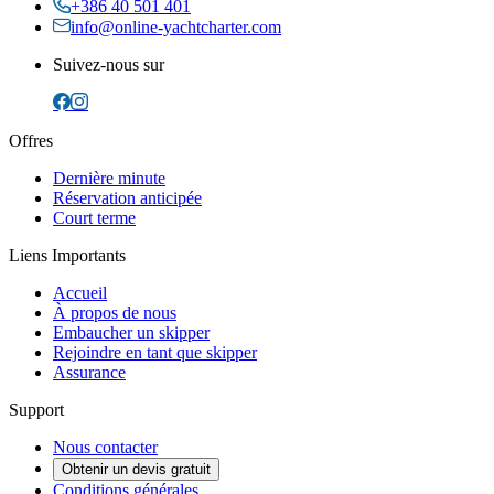
+386 40 501 401
info@online-yachtcharter.com
Suivez-nous sur
Offres
Dernière minute
Réservation anticipée
Court terme
Liens Importants
Accueil
À propos de nous
Embaucher un skipper
Rejoindre en tant que skipper
Assurance
Support
Nous contacter
Obtenir un devis gratuit
Conditions générales