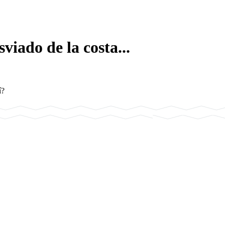
viado de la costa...
í?