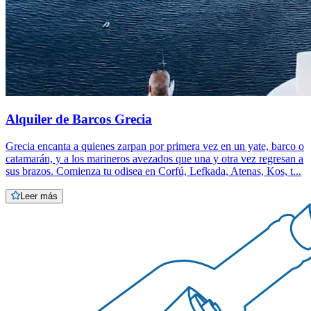
Alquiler de Barcos Grecia
Grecia encanta a quienes zarpan por primera vez en un yate, barco o
catamarán, y a los marineros avezados que una y otra vez regresan a
sus brazos. Comienza tu odisea en Corfú, Lefkada, Atenas, Kos, t...
Leer más