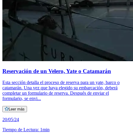
Reservación de un Velero, Yate o Catamarán
Esta sección detalla el proceso de reserva para un yate, barco o
catamarán. Una vez que haya elegido su embarcación, deberá
completar un formulario de reserva. Después de enviar el
formulario, se envi...
Leer más
20/05/24
Tiempo de Lectura
:
1min