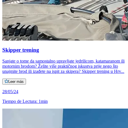
Skipper trening
Sanjate o tome da samostalno upravljate jedrilicom, katamaranom ili
motornim brodom? Želite više praktičnog iskustva prije nego što
unajmite brod ili izađete na ispit za skipera? Skipper trening u Hrv...
Leer más
28/05/24
Tiempo de Lectura
:
1min