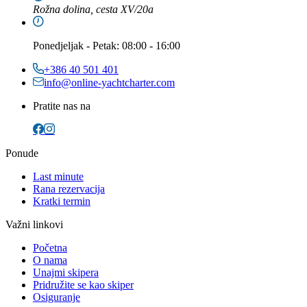
Rožna dolina, cesta XV/20a
Ponedjeljak
-
Petak
: 08:00 - 16:00
+386 40 501 401
info@online-yachtcharter.com
Pratite nas na
Ponude
Last minute
Rana rezervacija
Kratki termin
Važni linkovi
Početna
O nama
Unajmi skipera
Pridružite se kao skiper
Osiguranje