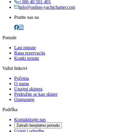
+386 40 501 401
info@online-yachtcharter.com
Pratite nas na
Ponude
Last minute
Rana rezervacija
Kratki termin
Važni linkovi
Početna
O nama
Unajmi skipera
Pridružite se kao skiper
Osiguranje
Podrška
Kontaktirajte nas
Zatraži besplatnu ponudu
Uvjeti i odredbe