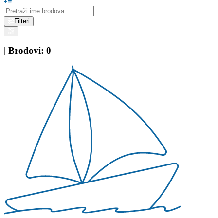
Filteri
|
Brodovi
:
0